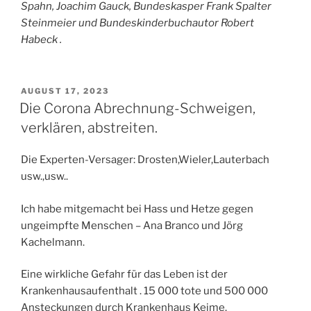
Spahn, Joachim Gauck, Bundeskasper Frank Spalter
Steinmeier und Bundeskinderbuchautor Robert
Habeck .
VERÖFFENTLICHT
AUGUST 17, 2023
AM
Die Corona Abrechnung-Schweigen,
verklären, abstreiten.
Die Experten-Versager: Drosten,Wieler,Lauterbach
usw.,usw..
Ich habe mitgemacht bei Hass und Hetze gegen
ungeimpfte Menschen – Ana Branco und Jörg
Kachelmann.
Eine wirkliche Gefahr für das Leben ist der
Krankenhausaufenthalt . 15 000 tote und 500 000
Ansteckungen durch Krankenhaus Keime.