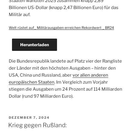
Staaten wandten 2025 zusammen knapp 2,89
Billionen US-Dollar (knapp 2,47 Billionen Euro) für das
Militär auf.
Welt rüstet auf_ Militärausgaben erreichen Rekordwert _ BR24
Herunterladen
Die Bundesrepublik landete auf Platz vier der Rangliste
der Länder mit den höchsten Ausgaben – hinter den
USA, China und Russland, aber
vor allen anderen
europäischen Staaten
. Im Vergleich zum Vorjahr
stiegen die Ausgaben um 24 Prozent auf 114 Milliarden
Dollar (rund 97 Milliarden Euro).
VERÖFFENTLICHT
DEZEMBER 7, 2024
AM
Krieg gegen Rußland: