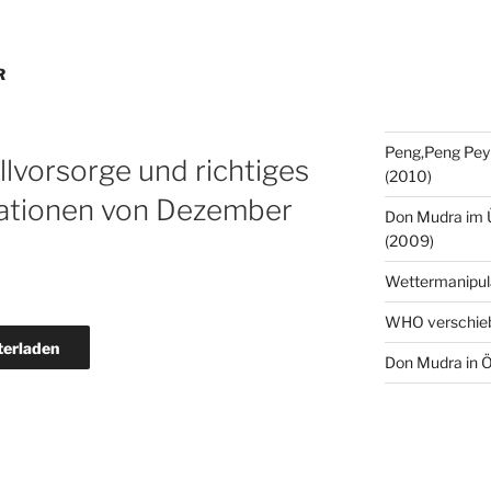
R
Peng,Peng Pey
llvorsorge und richtiges
(2010)
uationen von Dezember
Don Mudra im 
(2009)
Wettermanipul
WHO verschie
terladen
Don Mudra in Ö