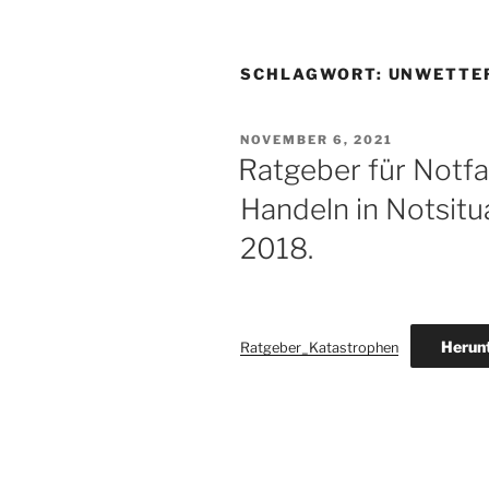
SCHLAGWORT:
UNWETTE
VERÖFFENTLICHT
NOVEMBER 6, 2021
AM
Ratgeber für Notfa
Handeln in Notsit
2018.
Herun
Ratgeber_Katastrophen