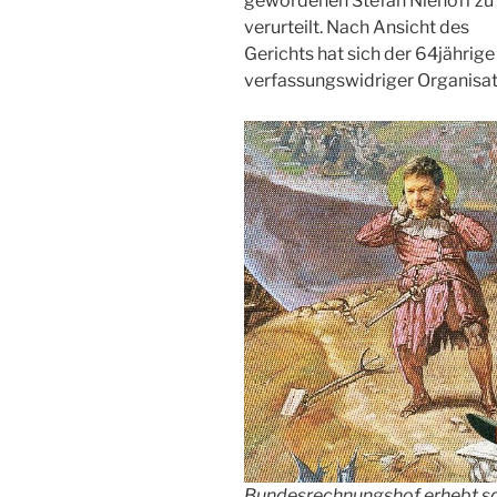
gewordenen Stefan Niehoff zu 
verurteilt. Nach Ansicht des
Gerichts hat sich der 64jähri
verfassungswidriger Organisat
Bundesrechnungshof erhebt s