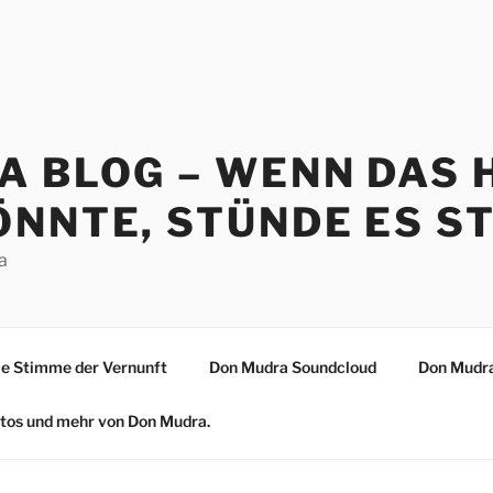
A BLOG – WENN DAS 
NNTE, STÜNDE ES ST
a
 Stimme der Vernunft
Don Mudra Soundcloud
Don Mudra
Fotos und mehr von Don Mudra.