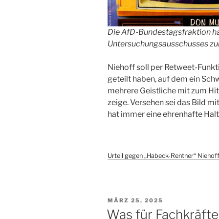
Die AfD-Bundestagsfraktion ha
Untersuchungsausschusses zur 
Niehoff soll per Retweet-Funk
geteilt haben, auf dem ein Sch
mehrere Geistliche mit zum H
zeige. Versehen sei das Bild m
hat immer eine ehrenhafte Halt
Urteil gegen „Habeck-Rentner“ Niehoff
VERÖFFENTLICHT
MÄRZ 25, 2025
AM
Was für Fachkräfte