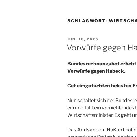
SCHLAGWORT:
WIRTSCH
VERÖFFENTLICHT
JUNI 18, 2025
AM
Vorwürfe gegen H
Bundesrechnungshof erhebt
Vorwürfe gegen Habeck.
Geheimgutachten belasten Ex
Nun schaltet sich der Bundesr
ein und fällt ein vernichtendes
Wirtschaftsminister. Es geht u
Das Amtsgericht Haßfurt hat d