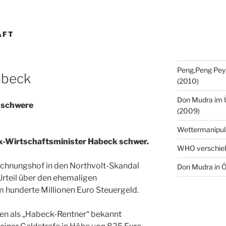
AFT
Peng,Peng Pey
abeck
(2010)
Don Mudra im 
 schwere
(2009)
Wettermanipul
-Wirtschaftsminister Habeck schwer.
WHO verschie
echnungshof in den Northvolt-Skandal
Don Mudra in Ö
 Urteil über den ehemaligen
m hunderte Millionen Euro Steuergeld.
en als „Habeck-Rentner“ bekannt