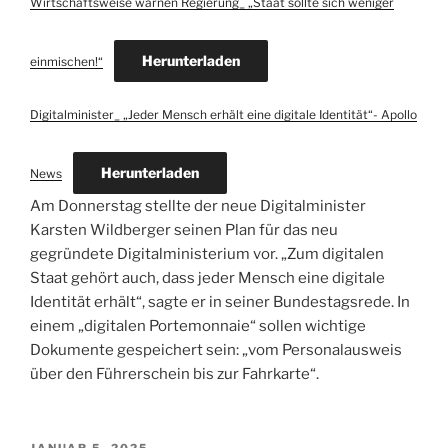
Wirtschaftsweise warnen Regierung_ „Staat sollte sich weniger
Herunterladen
einmischen!“
Digitalminister_ „Jeder Mensch erhält eine digitale Identität“- Apollo
Herunterladen
News
Am Donnerstag stellte der neue Digitalminister
Karsten Wildberger seinen Plan für das neu
gegründete Digitalministerium vor. „Zum digitalen
Staat gehört auch, dass jeder Mensch eine digitale
Identität erhält“, sagte er in seiner Bundestagsrede. In
einem „digitalen Portemonnaie“ sollen wichtige
Dokumente gespeichert sein: „vom Personalausweis
über den Führerschein bis zur Fahrkarte“.
VERÖFFENTLICHT
JANUAR 5, 2025