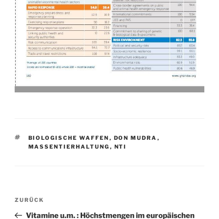
SCHLAGWÖRTER
BIOLOGISCHE WAFFEN
,
DON MUDRA
,
MASSENTIERHALTUNG
,
NTI
Beitragsnavigation
Vorheriger
ZURÜCK
Beitrag
Vitamine u.m. : Höchstmengen im europäischen