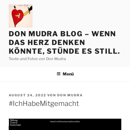
Zum
Inhalt
springen
DON MUDRA BLOG – WENN
DAS HERZ DENKEN
KÖNNTE, STÜNDE ES STILL.
Texte und Fotos von Don Mudra
Menü
VERÖFFENTLICHT
AUGUST 24, 2022
VON
DON MUDRA
AM
#IchHabeMitgemacht