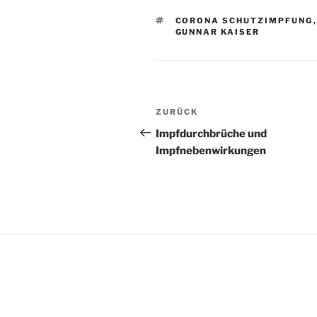
SCHLAGWÖRTER
CORONA SCHUTZIMPFUNG
GUNNAR KAISER
Beitragsnavigation
Vorheriger
ZURÜCK
Beitrag
Impfdurchbrüche und
Impfnebenwirkungen