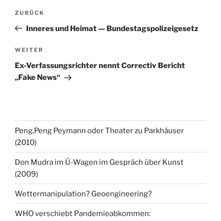
Beitragsnavigation
Vorheriger
ZURÜCK
Beitrag
Inneres und Heimat — Bundestagspolizeigesetz
Nächster
WEITER
Beitrag
Ex-Verfassungsrichter nennt Correctiv Bericht
„Fake News“
Peng,Peng Peymann oder Theater zu Parkhäuser
(2010)
Don Mudra im Ü-Wagen im Gespräch über Kunst
(2009)
Wettermanipulation? Geoengineering?
WHO verschiebt Pandemieabkommen: