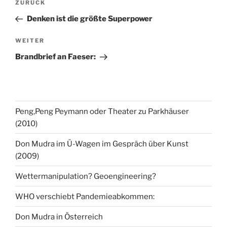
Vorheriger
ZURÜCK
Beitrag
Denken ist die größte Superpower
Nächster
WEITER
Beitrag
Brandbrief an Faeser:
Peng,Peng Peymann oder Theater zu Parkhäuser
(2010)
Don Mudra im Ü-Wagen im Gespräch über Kunst
(2009)
Wettermanipulation? Geoengineering?
WHO verschiebt Pandemieabkommen:
Don Mudra in Österreich