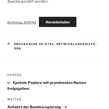
Zwecke gezahlt werden.
Herunterladen
Bundestag_2009761
SCHLAGWÖRTER
DRUCKSACHE 20/9761
,
ENTWICKLUNGSHILFE
,
ODA
Beitragsnavigation
Vorheriger
ZURÜCK
Beitrag
Epstein-Papiere mit prominenten Namen
freigegeben.
Nächster
WEITER
Beitrag
Antwort der Bundesregierung