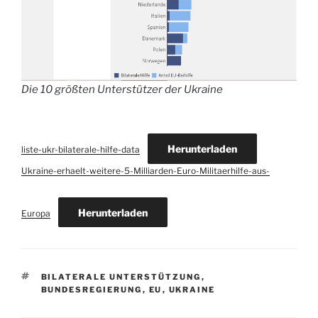
Die 10 größten Unterstützer der Ukraine
Herunterladen
liste-ukr-bilaterale-hilfe-data
Ukraine-erhaelt-weitere-5-Milliarden-Euro-Militaerhilfe-aus-
Herunterladen
Europa
SCHLAGWÖRTER
BILATERALE UNTERSTÜTZUNG
,
BUNDESREGIERUNG
,
EU
,
UKRAINE