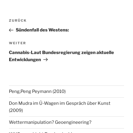
Beitragsnavigation
Vorheriger
ZURÜCK
Beitrag
Sündenfall des Westens:
Nächster
WEITER
Beitrag
Cannabis-Laut Bundesregierung zeigen aktuelle
Entwicklungen
Peng,Peng Peymann (2010)
Don Mudra im Ü-Wagen im Gespräch über Kunst
(2009)
Wettermanipulation? Geoengineering?