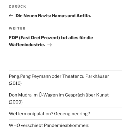
Beitragsnavigation
Vorheriger
ZURÜCK
Beitrag
Die Neuen Nazis: Hamas und Antifa.
Nächster
WEITER
Beitrag
FDP (Fast Drei Prozent) tut alles für die
Waffenindustrie.
Peng,Peng Peymann oder Theater zu Parkhäuser
(2010)
Don Mudra im Ü-Wagen im Gespräch über Kunst
(2009)
Wettermanipulation? Geoengineering?
WHO verschiebt Pandemieabkommen: