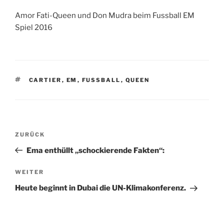
Amor Fati-Queen und Don Mudra beim Fussball EM
Spiel 2016
SCHLAGWÖRTER
CARTIER
,
EM
,
FUSSBALL
,
QUEEN
Beitragsnavigation
Vorheriger
ZURÜCK
Beitrag
Ema enthüllt „schockierende Fakten“:
Nächster
WEITER
Beitrag
Heute beginnt in Dubai die UN-Klimakonferenz.