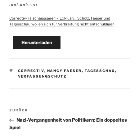
und anderen.
Correctiv-Falschaussagen – Exklusiv_ Scholz, Faeser und
Tagesschau wollen sich für Verbreitung nicht entschuldigen
Herunterladen
SCHLAGWÖRTER
CORRECTIV
,
NANCY FAESER
,
TAGESSCHAU
,
VERFASSUNGSCHUTZ
Beitragsnavigation
Vorheriger
ZURÜCK
Beitrag
Nazi-Vergangenheit von Politikern: Ein doppeltes
Spiel