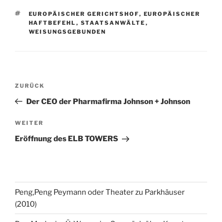
SCHLAGWÖRTER
EUROPÄISCHER GERICHTSHOF
,
EUROPÄISCHER
HAFTBEFEHL
,
STAATSANWÄLTE
,
WEISUNGSGEBUNDEN
Beitragsnavigation
Vorheriger
ZURÜCK
Beitrag
Der CEO der Pharmafirma Johnson + Johnson
Nächster
WEITER
Beitrag
Eröffnung des ELB TOWERS
Peng,Peng Peymann oder Theater zu Parkhäuser
(2010)