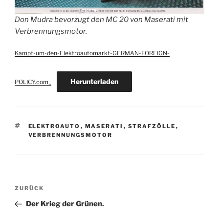
Don Mudra bevorzugt den MC 20 von Maserati mit
Verbrennungsmotor.
Kampf-um-den-Elektroautomarkt-GERMAN-FOREIGN-
Herunterladen
POLICY.com_
SCHLAGWÖRTER
ELEKTROAUTO
,
MASERATI
,
STRAFZÖLLE
,
VERBRENNUNGSMOTOR
Beitragsnavigation
Vorheriger
ZURÜCK
Beitrag
Der Krieg der Grünen.