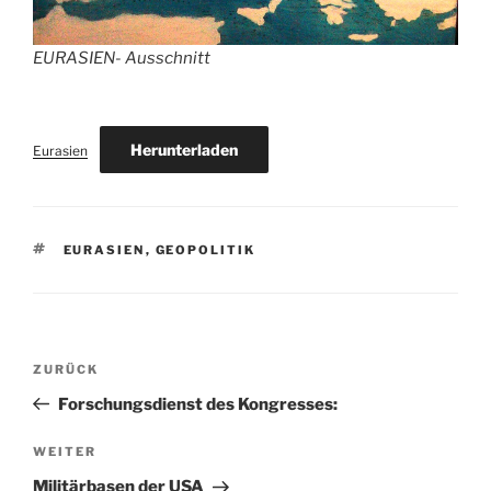
EURASIEN- Ausschnitt
Herunterladen
Eurasien
SCHLAGWÖRTER
EURASIEN
,
GEOPOLITIK
Beitragsnavigation
Vorheriger
ZURÜCK
Beitrag
Forschungsdienst des Kongresses:
Nächster
WEITER
Beitrag
Militärbasen der USA