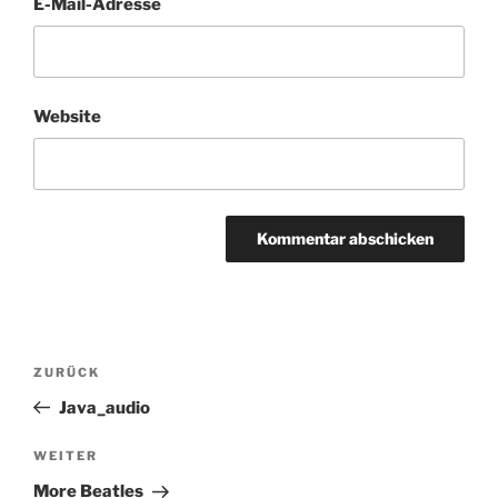
E-Mail-Adresse
Website
Beitragsnavigation
Vorheriger
ZURÜCK
Beitrag
Java_audio
Nächster
WEITER
Beitrag
More Beatles