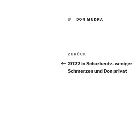
SCHLAGWÖRTER
DON MUDRA
Beitragsnavigation
Vorheriger
ZURÜCK
Beitrag
2022 in Scharbeutz, weniger
Schmerzen und Don privat