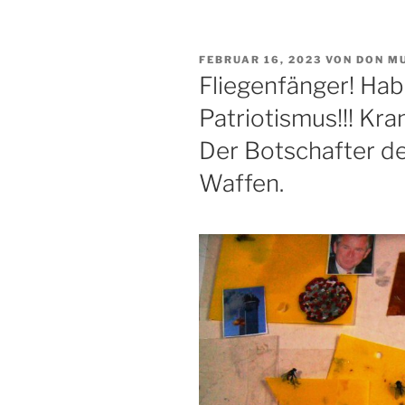
VERÖFFENTLICHT
FEBRUAR 16, 2023
VON
DON M
AM
Fliegenfänger! Hab
Patriotismus!!! Kr
Der Botschafter de
Waffen.