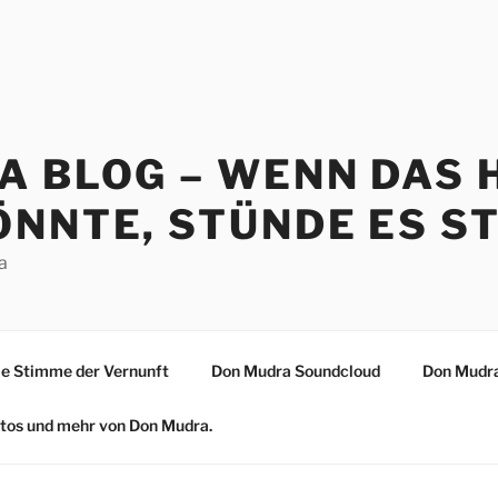
A BLOG – WENN DAS 
NNTE, STÜNDE ES ST
a
 Stimme der Vernunft
Don Mudra Soundcloud
Don Mudra
Fotos und mehr von Don Mudra.