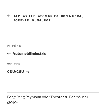
SCHLAGWÖRTER
ALPHAVILLE
,
ATOMKRIEG
,
DON MUDRA
,
FOREVER JOUNG
,
POP
Beitragsnavigation
Vorheriger
ZURÜCK
Beitrag
Automobilindustrie
Nächster
WEITER
Beitrag
CDU/CSU
Peng,Peng Peymann oder Theater zu Parkhäuser
(2010)