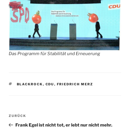
Das Programm für Stabilität und Erneuerung
SCHLAGWÖRTER
BLACKROCK
,
CDU
,
FRIEDRICH MERZ
Beitragsnavigation
Vorheriger
ZURÜCK
Beitrag
Frank Egel ist nicht tot, er lebt nur nicht mehr.