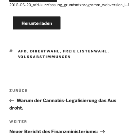
2016-06-20_afd-kurzfassung_grundsatzprogramm_webversion_k-1
Herunterladen
SCHLAGWÖRTER
AFD
,
DIREKTWAHL
,
FREIE LISTENWAHL
,
VOLKSABSTIMMUNGEN
Beitragsnavigation
Vorheriger
ZURÜCK
Beitrag
Warum der Cannabis-Legalisierung das Aus
droht.
Nächster
WEITER
Beitrag
Neuer Bericht des Finanzministeriums: