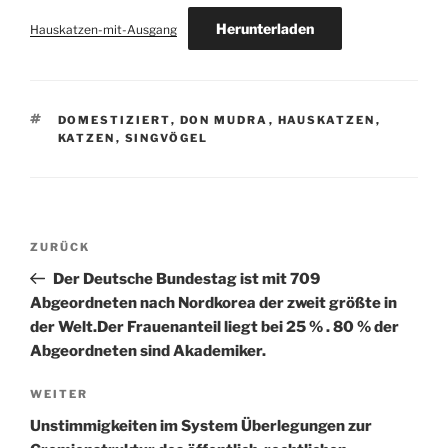
Herunterladen
Hauskatzen-mit-Ausgang
SCHLAGWÖRTER
DOMESTIZIERT
,
DON MUDRA
,
HAUSKATZEN
,
KATZEN
,
SINGVÖGEL
Beitragsnavigation
Vorheriger
ZURÜCK
Beitrag
Der Deutsche Bundestag ist mit 709
Abgeordneten nach Nordkorea der zweit größte in
der Welt.Der Frauenanteil liegt bei 25 % . 80 % der
Abgeordneten sind Akademiker.
Nächster
WEITER
Beitrag
Unstimmigkeiten im System Überlegungen zur