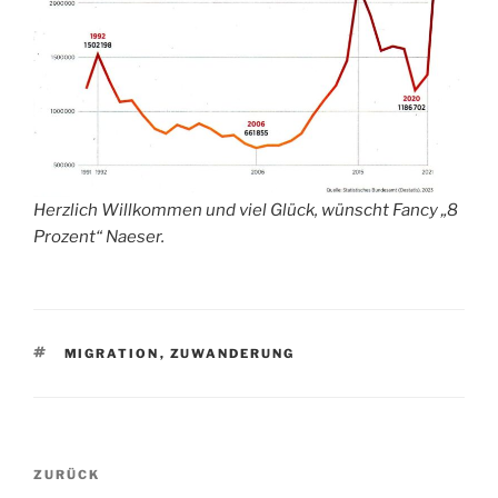
Herzlich Willkommen und viel Glück, wünscht Fancy „8
Prozent“ Naeser.
SCHLAGWÖRTER
MIGRATION
,
ZUWANDERUNG
Beitragsnavigation
Vorheriger
ZURÜCK