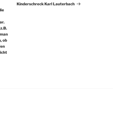
Kinderschreck Karl Lauterbach
die
ar.
(z.B.
 man
, ob
fen
icht