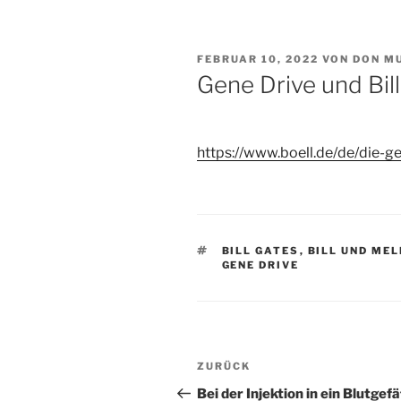
VERÖFFENTLICHT
FEBRUAR 10, 2022
VON
DON M
AM
Gene Drive und Bil
https://www.boell.de/de/die-ge
SCHLAGWÖRTER
BILL GATES
,
BILL UND ME
GENE DRIVE
Beitragsnavigation
Vorheriger
ZURÜCK
Beitrag
Bei der Injektion in ein Blutgef