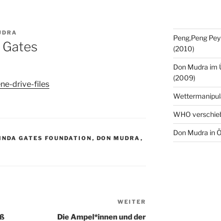
UDRA
Peng,Peng Pey
l Gates
(2010)
Don Mudra im 
(2009)
ne-drive-files
Wettermanipul
WHO verschie
Don Mudra in Ö
LINDA GATES FOUNDATION
,
DON MUDRA
,
WEITER
Nächster
Beitrag
äß
Die Ampel*innen und der