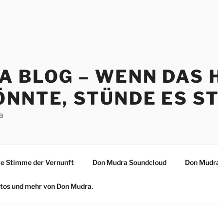
A BLOG – WENN DAS 
NNTE, STÜNDE ES ST
a
 Stimme der Vernunft
Don Mudra Soundcloud
Don Mudra
Fotos und mehr von Don Mudra.