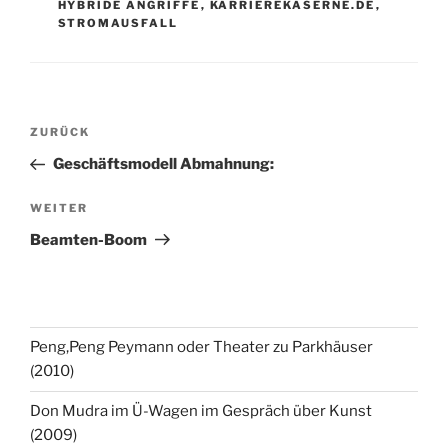
HYBRIDE ANGRIFFE
,
KARRIEREKASERNE.DE
,
STROMAUSFALL
Beitragsnavigation
Vorheriger
ZURÜCK
Beitrag
Geschäftsmodell Abmahnung:
Nächster
WEITER
Beitrag
Beamten-Boom
Peng,Peng Peymann oder Theater zu Parkhäuser
(2010)
Don Mudra im Ü-Wagen im Gespräch über Kunst
(2009)