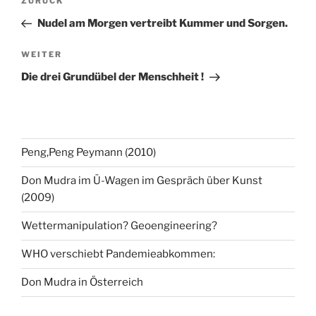
Vorheriger
ZURÜCK
Beitrag
Nudel am Morgen vertreibt Kummer und Sorgen.
Nächster
WEITER
Beitrag
Die drei Grundübel der Menschheit !
Peng,Peng Peymann (2010)
Don Mudra im Ü-Wagen im Gespräch über Kunst
(2009)
Wettermanipulation? Geoengineering?
WHO verschiebt Pandemieabkommen:
Don Mudra in Österreich