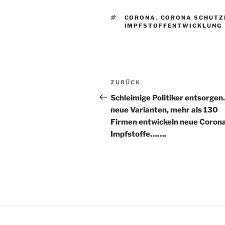
SCHLAGWÖRTER
CORONA
,
CORONA SCHUTZ
IMPFSTOFFENTWICKLUNG
Beitragsnavigation
Vorheriger
ZURÜCK
Beitrag
Schleimige Politiker entsorgen
neue Varianten, mehr als 130
Firmen entwickeln neue Coron
Impfstoffe…….