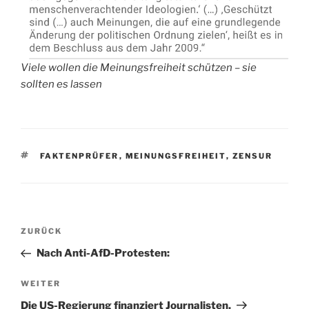
Viele wollen die Meinungsfreiheit schützen – sie
sollten es lassen
SCHLAGWÖRTER
FAKTENPRÜFER
,
MEINUNGSFREIHEIT
,
ZENSUR
Beitragsnavigation
Vorheriger
ZURÜCK
Beitrag
Nach Anti-AfD-Protesten:
Nächster
WEITER
Beitrag
Die US-Regierung finanziert Journalisten,