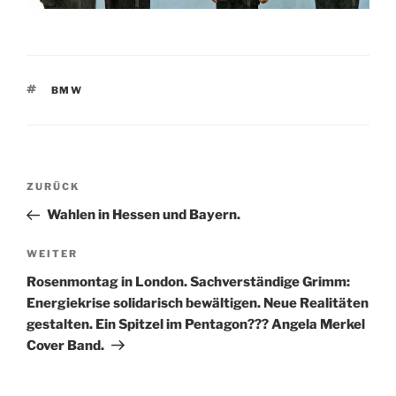
SCHLAGWÖRTER
BMW
Beitragsnavigation
Vorheriger
ZURÜCK
Beitrag
Wahlen in Hessen und Bayern.
Nächster
WEITER
Beitrag
Rosenmontag in London. Sachverständige Grimm:
Energiekrise solidarisch bewältigen. Neue Realitäten
gestalten. Ein Spitzel im Pentagon??? Angela Merkel
Cover Band.