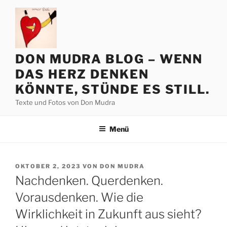
Zum
Inhalt
springen
DON MUDRA BLOG – WENN
DAS HERZ DENKEN
KÖNNTE, STÜNDE ES STILL.
Texte und Fotos von Don Mudra
Menü
VERÖFFENTLICHT
OKTOBER 2, 2023
VON
DON MUDRA
AM
Nachdenken. Querdenken.
Vorausdenken. Wie die
Wirklichkeit in Zukunft aus sieht?