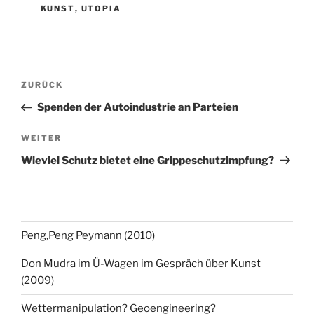
KUNST
,
UTOPIA
Beitragsnavigation
Vorheriger
ZURÜCK
Beitrag
Spenden der Autoindustrie an Parteien
Nächster
WEITER
Beitrag
Wieviel Schutz bietet eine Grippeschutzimpfung?
Peng,Peng Peymann (2010)
Don Mudra im Ü-Wagen im Gespräch über Kunst
(2009)
Wettermanipulation? Geoengineering?