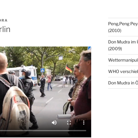
DRA
Peng,Peng Pey
lin
(2010)
Don Mudra im 
(2009)
Wettermanipul
WHO verschie
Don Mudra in Ö