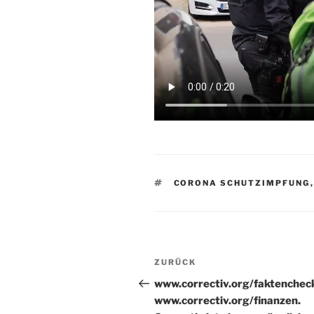
SCHLAGWÖRTER
CORONA SCHUTZIMPFUNG
Beitragsnavigation
Vorheriger
ZURÜCK
Beitrag
www.correctiv.org/faktenchec
www.correctiv.org/finanzen.