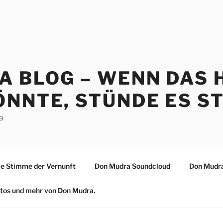
A BLOG – WENN DAS 
NNTE, STÜNDE ES ST
a
 Stimme der Vernunft
Don Mudra Soundcloud
Don Mudra
Fotos und mehr von Don Mudra.