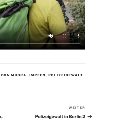
,
DON MUDRA
,
IMPFEN
,
POLIZEIGEWALT
WEITER
Nächster
Beitrag
k,
Polizeigewalt in Berlin 2