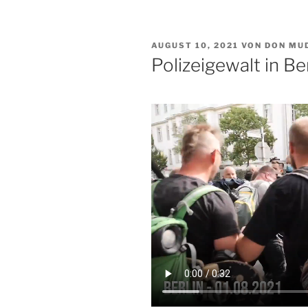
VERÖFFENTLICHT
AUGUST 10, 2021
VON
DON MU
AM
Polizeigewalt in Ber