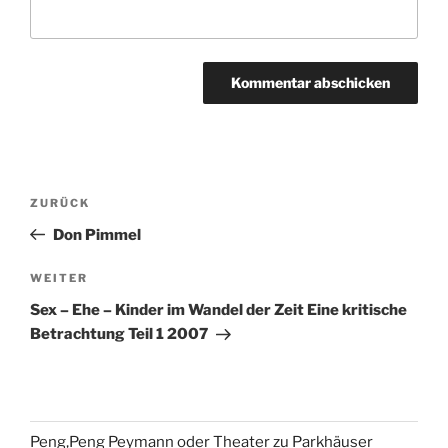
Beitragsnavigation
Vorheriger
ZURÜCK
Beitrag
Don Pimmel
Nächster
WEITER
Beitrag
Sex – Ehe – Kinder im Wandel der Zeit Eine kritische
Betrachtung Teil 1 2007
Peng,Peng Peymann oder Theater zu Parkhäuser