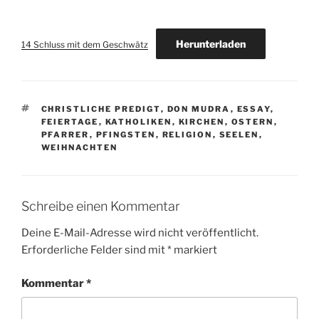
Herunterladen
14 Schluss mit dem Geschwätz
SCHLAGWÖRTER
CHRISTLICHE PREDIGT
,
DON MUDRA
,
ESSAY
,
FEIERTAGE
,
KATHOLIKEN
,
KIRCHEN
,
OSTERN
,
PFARRER
,
PFINGSTEN
,
RELIGION
,
SEELEN
,
WEIHNACHTEN
Schreibe einen Kommentar
Deine E-Mail-Adresse wird nicht veröffentlicht.
Erforderliche Felder sind mit
*
markiert
Kommentar
*