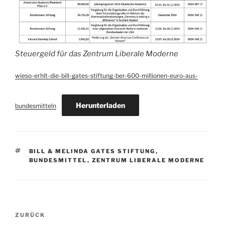
Steuergeld für das Zentrum Liberale Moderne
wieso-erhlt-die-bill-gates-stiftung-ber-600-millionen-euro-aus-
Herunterladen
bundesmitteln
SCHLAGWÖRTER
BILL & MELINDA GATES STIFTUNG
,
BUNDESMITTEL
,
ZENTRUM LIBERALE MODERNE
Beitragsnavigation
Vorheriger
ZURÜCK