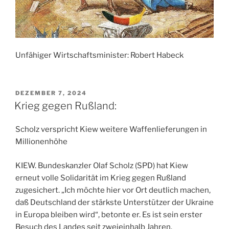
Unfähiger Wirtschaftsminister: Robert Habeck
VERÖFFENTLICHT
DEZEMBER 7, 2024
AM
Krieg gegen Rußland:
Scholz verspricht Kiew weitere Waffenlieferungen in
Millionenhöhe
KIEW. Bundeskanzler Olaf Scholz (SPD) hat Kiew
erneut volle Solidarität im Krieg gegen Rußland
zugesichert. „Ich möchte hier vor Ort deutlich machen,
daß Deutschland der stärkste Unterstützer der Ukraine
in Europa bleiben wird“, betonte er. Es ist sein erster
Besuch des Landes seit zweieinhalb Jahren.