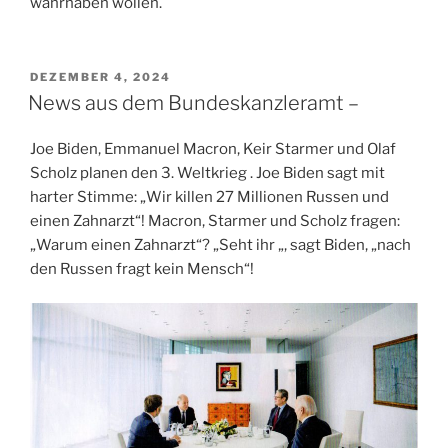
wahrhaben wollen.
VERÖFFENTLICHT
DEZEMBER 4, 2024
AM
News aus dem Bundeskanzleramt –
Joe Biden, Emmanuel Macron, Keir Starmer und Olaf
Scholz planen den 3. Weltkrieg . Joe Biden sagt mit
harter Stimme: „Wir killen 27 Millionen Russen und
einen Zahnarzt“! Macron, Starmer und Scholz fragen:
„Warum einen Zahnarzt“? „Seht ihr „, sagt Biden, „nach
den Russen fragt kein Mensch“!