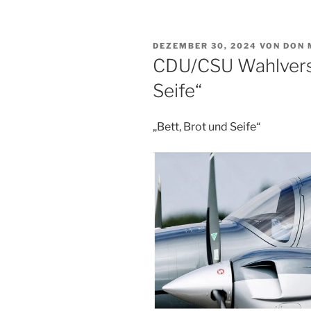
VERÖFFENTLICHT
DEZEMBER 30, 2024
VON
DON 
AM
CDU/CSU Wahlversp
Seife“
„Bett, Brot und Seife“