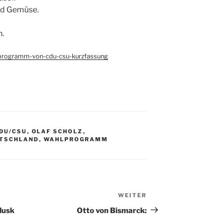
nd Gemüse.
n.
hlprogramm-von-cdu-csu-kurzfassung
DU/CSU
,
OLAF SCHOLZ
,
UTSCHLAND
,
WAHLPROGRAMM
WEITER
Nächster
Beitrag
Musk
Otto von Bismarck: