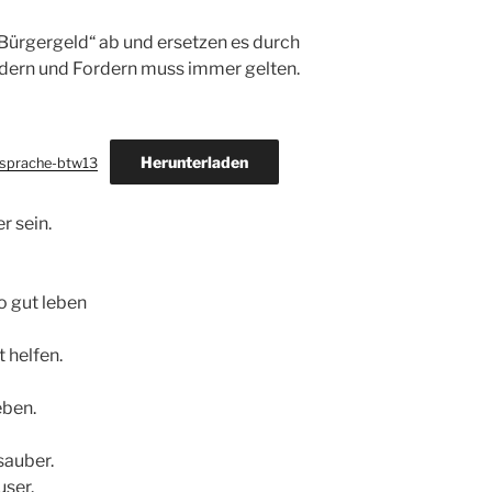
Bürgergeld“ ab und ersetzen es durch
dern und Fordern muss immer gelten.
Herunterladen
-sprache-btw13
r sein.
o gut leben
 helfen.
eben.
sauber.
user.