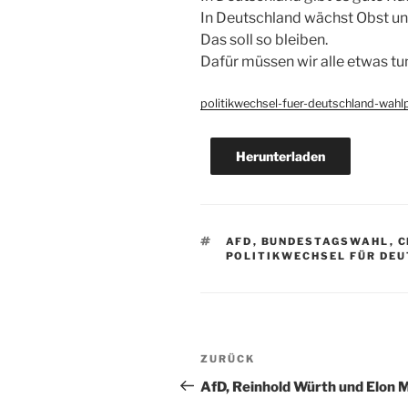
In Deutschland wächst Obst u
Das soll so bleiben.
Dafür müssen wir alle etwas tu
politikwechsel-fuer-deutschland-wa
Herunterladen
SCHLAGWÖRTER
AFD
,
BUNDESTAGSWAHL
,
C
POLITIKWECHSEL FÜR DE
Beitragsnavigation
Vorheriger
ZURÜCK
Beitrag
AfD, Reinhold Würth und Elon 