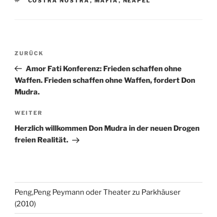
COSTRA NOSTRA
,
MAFIA
,
NEAPEL
Beitragsnavigation
Vorheriger
ZURÜCK
Beitrag
Amor Fati Konferenz: Frieden schaffen ohne
Waffen. Frieden schaffen ohne Waffen, fordert Don
Mudra.
Nächster
WEITER
Beitrag
Herzlich willkommen Don Mudra in der neuen Drogen
freien Realität.
Peng,Peng Peymann oder Theater zu Parkhäuser
(2010)