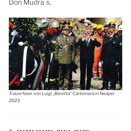
Don Mudra´s.
Trauerfeier von Luigi „Baretta“ Carbonara in Neapel
2023
SCHLAGWÖRTER