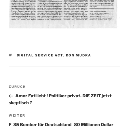
SCHLAGWÖRTER
DIGITAL SERVICE ACT
,
DON MUDRA
Beitragsnavigation
Vorheriger
ZURÜCK
Beitrag
Amor Fati lebt ! Politiker privat. DIE ZEIT jetzt
skeptisch ?
Nächster
WEITER
Beitrag
F-35 Bomber für Deutschland- 80 Millionen Dollar