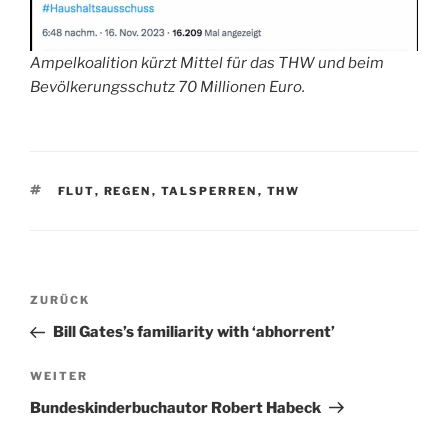
Ampelkoalition kürzt Mittel für das THW und beim
Bevölkerungsschutz 70 Millionen Euro.
SCHLAGWÖRTER
FLUT
,
REGEN
,
TALSPERREN
,
THW
Beitragsnavigation
Vorheriger
ZURÜCK
Beitrag
Bill Gates’s familiarity with ‘abhorrent’
Nächster
WEITER
Beitrag
Bundeskinderbuchautor Robert Habeck