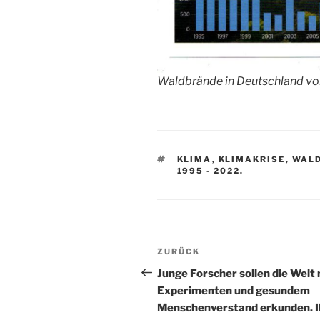
Waldbrände in Deutschland vo
SCHLAGWÖRTER
KLIMA
,
KLIMAKRISE
,
WAL
1995 - 2022.
Beitragsnavigation
Vorheriger
ZURÜCK
Beitrag
Junge Forscher sollen die Welt 
Experimenten und gesundem
Menschenverstand erkunden. I