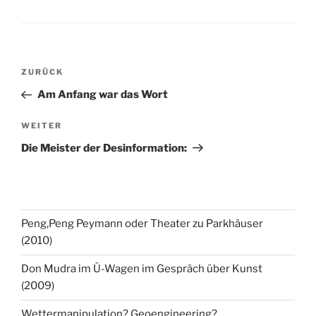
Beitragsnavigation
Vorheriger
ZURÜCK
Beitrag
Am Anfang war das Wort
Nächster
WEITER
Beitrag
Die Meister der Desinformation:
Peng,Peng Peymann oder Theater zu Parkhäuser
(2010)
Don Mudra im Ü-Wagen im Gespräch über Kunst
(2009)
Wettermanipulation? Geoengineering?