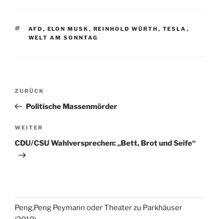
SCHLAGWÖRTER
AFD
,
ELON MUSK
,
REINHOLD WÜRTH
,
TESLA
,
WELT AM SONNTAG
Beitragsnavigation
Vorheriger
ZURÜCK
Beitrag
Politische Massenmörder
Nächster
WEITER
Beitrag
CDU/CSU Wahlversprechen: „Bett, Brot und Seife“
Peng,Peng Peymann oder Theater zu Parkhäuser