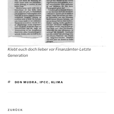
Klebt euch doch lieber vor Finanzämter-Letzte
Generation
SCHLAGWÖRTER
DON MUDRA
,
IPCC
,
KLIMA
Beitragsnavigation
Vorheriger
ZURÜCK