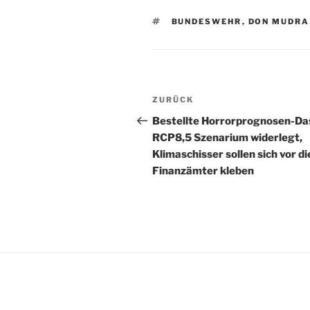
SCHLAGWÖRTER
BUNDESWEHR
,
DON MUDRA
Beitragsnavigation
Vorheriger
ZURÜCK
Beitrag
Bestellte Horrorprognosen-Da
RCP8,5 Szenarium widerlegt,
Klimaschisser sollen sich vor di
Finanzämter kleben