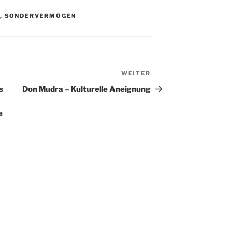
,
SONDERVERMÖGEN
WEITER
Nächster
Beitrag
s
Don Mudra – Kulturelle Aneignung
e