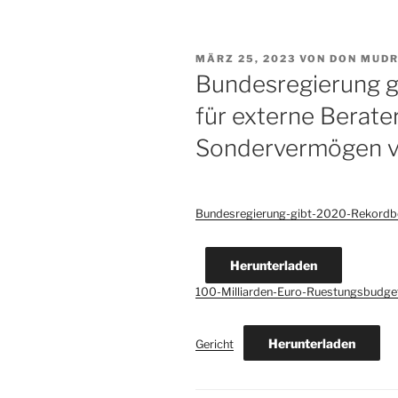
VERÖFFENTLICHT
MÄRZ 25, 2023
VON
DON MUD
AM
Bundesregierung g
für externe Berat
Sondervermögen v
Bundesregierung-gibt-2020-Rekordbe
Herunterladen
100-Milliarden-Euro-Ruestungsbudg
Herunterladen
Gericht