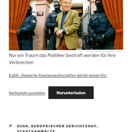
Nur ein Traum das Politiker bestraft werden für ihre
Verbrechen
EuGH_ Deutsche Staatsanwaltschaften dürfen keinen EU-
Herunterladen
Haftbefehl ausstellen
SCHLAGWÖRTER
EUGH
,
EUROPÄISCHER GERICHTSHOF
,
STAATSANWÄLTE