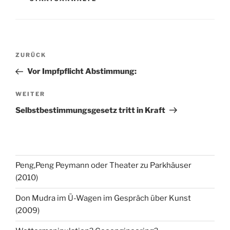
Beitragsnavigation
Vorheriger
ZURÜCK
Beitrag
Vor Impfpflicht Abstimmung:
Nächster
WEITER
Beitrag
Selbstbestimmungsgesetz tritt in Kraft
Peng,Peng Peymann oder Theater zu Parkhäuser
(2010)
Don Mudra im Ü-Wagen im Gespräch über Kunst
(2009)