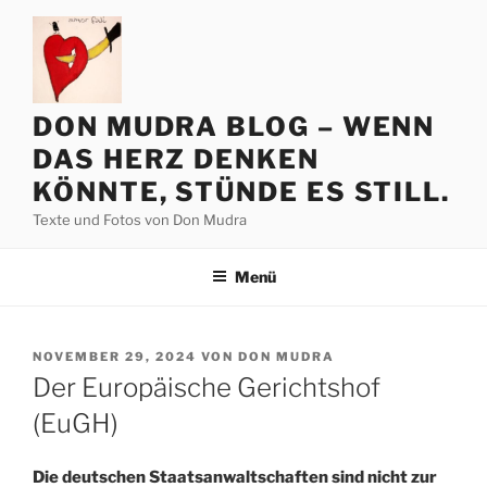
Zum
Inhalt
springen
DON MUDRA BLOG – WENN
DAS HERZ DENKEN
KÖNNTE, STÜNDE ES STILL.
Texte und Fotos von Don Mudra
Menü
VERÖFFENTLICHT
NOVEMBER 29, 2024
VON
DON MUDRA
AM
Der Europäische Gerichtshof
(EuGH)
Die deut­schen Staats­an­walt­schaf­ten sind nicht zur