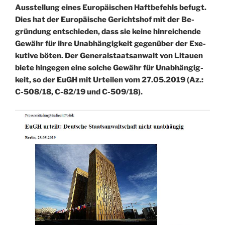
Aus­stel­lung eines Eu­ro­päi­schen Haft­be­fehls be­fugt.
Dies hat der Eu­ro­päi­sche Ge­richts­hof mit der Be­
grün­dung ent­schie­den, dass sie keine hin­rei­chen­de
Ge­währ für ihre Un­ab­hän­gig­keit ge­gen­über der Exe­
ku­ti­ve böten. Der Ge­ne­ral­staats­an­walt von Li­tau­en
biete hin­ge­gen eine sol­che Ge­währ für Un­ab­hän­gig­
keit, so der EuGH mit Ur­tei­len vom 27.05.2019 (Az.:
C-508/18, C-82/19 und C-509/18).