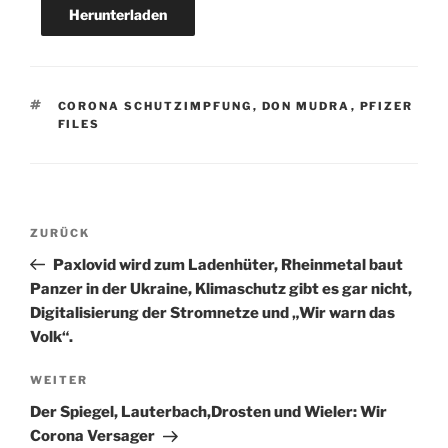
Herunterladen
SCHLAGWÖRTER
CORONA SCHUTZIMPFUNG
,
DON MUDRA
,
PFIZER
FILES
Beitragsnavigation
Vorheriger
ZURÜCK
Beitrag
Paxlovid wird zum Ladenhüter, Rheinmetal baut
Panzer in der Ukraine, Klimaschutz gibt es gar nicht,
Digitalisierung der Stromnetze und „Wir warn das
Volk“.
Nächster
WEITER
Beitrag
Der Spiegel, Lauterbach,Drosten und Wieler: Wir
Corona Versager