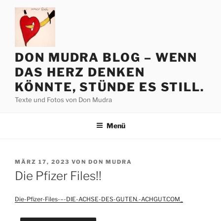
Zum
Inhalt
springen
DON MUDRA BLOG – WENN
DAS HERZ DENKEN
KÖNNTE, STÜNDE ES STILL.
Texte und Fotos von Don Mudra
Menü
VERÖFFENTLICHT
MÄRZ 17, 2023
VON
DON MUDRA
AM
Die Pfizer Files!!
Die-Pfizer-Files-–-DIE-ACHSE-DES-GUTEN.-ACHGUT.COM_