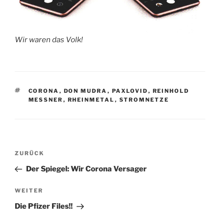
Wir waren das Volk!
SCHLAGWÖRTER
CORONA
,
DON MUDRA
,
PAXLOVID
,
REINHOLD
MESSNER
,
RHEINMETAL
,
STROMNETZE
Beitragsnavigation
Vorheriger
ZURÜCK
Beitrag
Der Spiegel: Wir Corona Versager
Nächster
WEITER
Beitrag
Die Pfizer Files!!