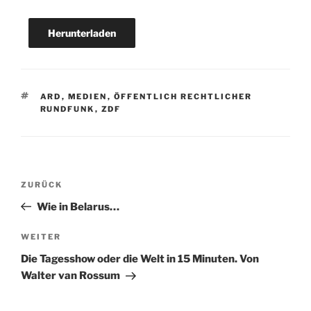
Herunterladen
SCHLAGWÖRTER
ARD
,
MEDIEN
,
ÖFFENTLICH RECHTLICHER
RUNDFUNK
,
ZDF
Beitragsnavigation
Vorheriger
ZURÜCK
Beitrag
Wie in Belarus…
Nächster
WEITER
Beitrag
Die Tagesshow oder die Welt in 15 Minuten. Von
Walter van Rossum