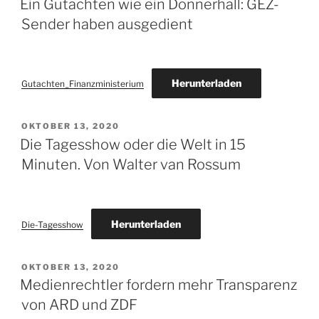
Ein Gutachten wie ein Donnerhall: GEZ-
Sender haben ausgedient
Herunterladen
Gutachten_Finanzministerium
VERÖFFENTLICHT
OKTOBER 13, 2020
AM
Die Tagesshow oder die Welt in 15
Minuten. Von Walter van Rossum
Herunterladen
Die-Tagesshow
VERÖFFENTLICHT
OKTOBER 13, 2020
AM
Medienrechtler fordern mehr Transparenz
von ARD und ZDF