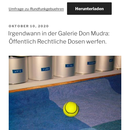
Herunterladen
Umfrage-zu-Rundfunkgebuehren
VERÖFFENTLICHT
OKTOBER 10, 2020
AM
Irgendwann in der Galerie Don Mudra:
Öffentlich Rechtliche Dosen werfen.