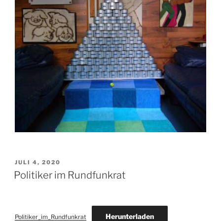
VERÖFFENTLICHT
JULI 4, 2020
AM
Politiker im Rundfunkrat
Herunterladen
Politiker_im_Rundfunkrat