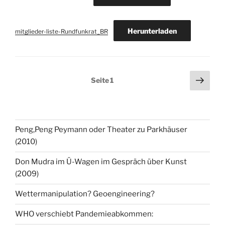
Herunterladen
mitglieder-liste-Rundfunkrat_BR
Seitennummerierung
Näch
Seite
1
Seit
der
Beiträge
Peng,Peng Peymann oder Theater zu Parkhäuser
(2010)
Don Mudra im Ü-Wagen im Gespräch über Kunst
(2009)
Wettermanipulation? Geoengineering?
WHO verschiebt Pandemieabkommen: