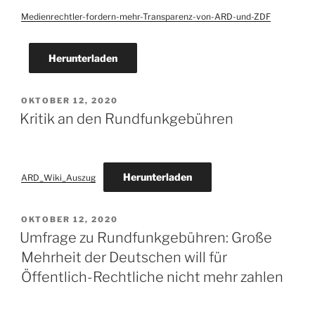
Medienrechtler-fordern-mehr-Transparenz-von-ARD-und-ZDF
Herunterladen
VERÖFFENTLICHT
OKTOBER 12, 2020
AM
Kritik an den Rundfunkgebühren
Herunterladen
ARD_Wiki_Auszug
VERÖFFENTLICHT
OKTOBER 12, 2020
AM
Umfrage zu Rundfunkgebühren: Große
Mehrheit der Deutschen will für
Öffentlich-Rechtliche nicht mehr zahlen